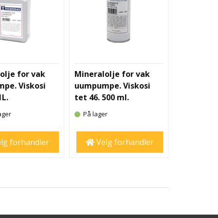
olje for vak
Mineralolje for vak
pe. Viskosi
uumpumpe. Viskosi
1L.
tet 46. 500 ml.
ager
På lager
lg forhandler
Velg forhandler