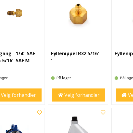
ang - 1/4'' SAE
Fyllenippel R32 5/16'
Fyllenip
x 5/16'' SAE M
'
ager
På lager
På lage
Velg forhandler
Velg forhandler
Ve