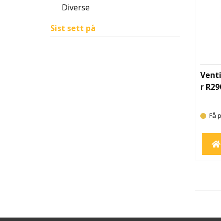
Diverse
Sist sett på
Venti
r R29
Få p