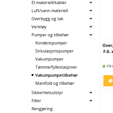
El-materiell/kabler
Luft/vann materiell
Overbygg og tak
Verktøy
Pumper og tilbehør
Kondenspumper
Overg
Sirkulasjonspumper
F.G. 
Vakumpumper
På l
Tømme/fyllestasjoner
Vakumpumpetilbehør
Manifold og tilbehør
Sikkerhetsutstyr
Filter
Rengjøring