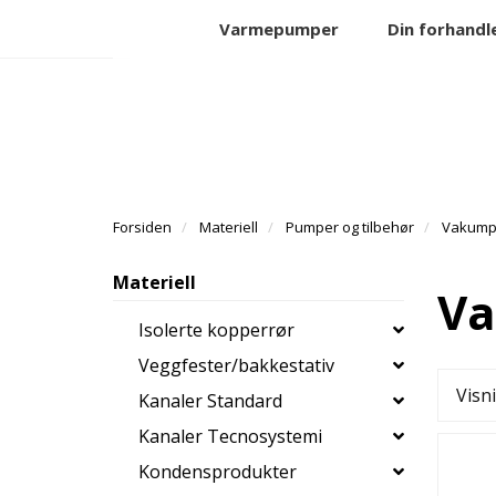
Varmepumper
Din forhandl
Forsiden
Materiell
Pumper og tilbehør
Vakump
Materiell
Va
Isolerte kopperrør
Veggfester/bakkestativ
Visn
Kanaler Standard
Kanaler Tecnosystemi
Kondensprodukter