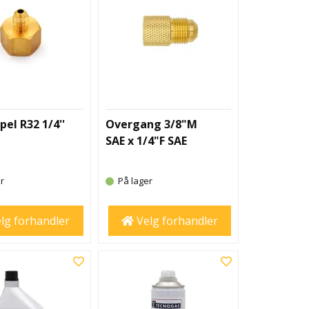
pel R32 1/4''
Overgang 3/8"M
SAE x 1/4"F SAE
r
På lager
lg forhandler
Velg forhandler