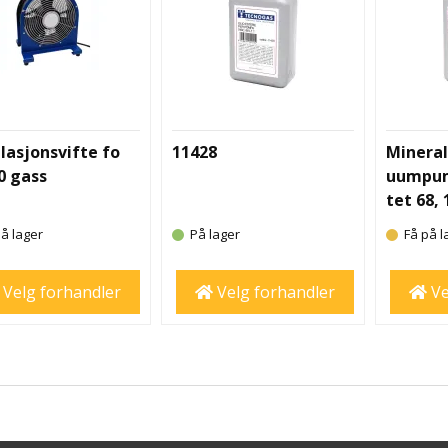
lasjonsvifte fo
11428
Mineral
0 gass
uumpum
tet 68, 
å lager
På lager
Få på l
Velg forhandler
Velg forhandler
Ve