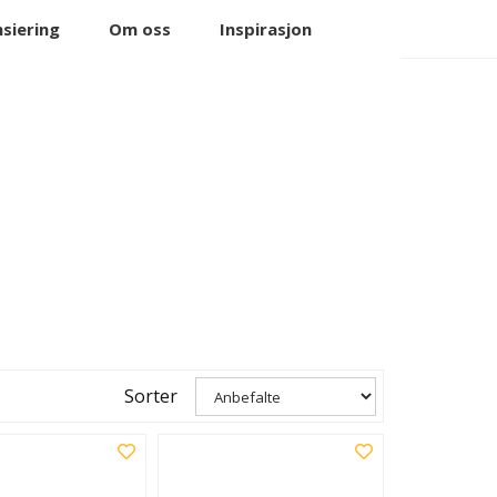
0
nsiering
Om oss
Min side
Inspirasjon
Favoritter
Sorter