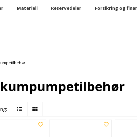
er
Materiell
Reservedeler
Forsikring og fina
umpetilbehør
kumpumpetilbehør
ing: