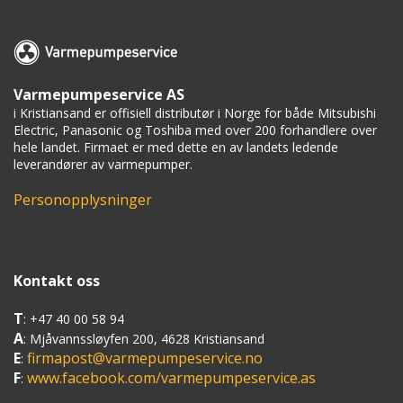
A
N
O
D
Varmepumpeservice AS
E
i Kristiansand er offisiell distributør i Norge for både Mitsubishi
Electric, Panasonic og Toshiba med over 200 forhandlere over
F
hele landet. Firmaet er med dette en av landets ledende
I
leverandører av varmepumper.
L
T
Personopplysninger
E
R
K
U
L
Kontakt oss
E
V
T
: +47 40 00 58 94
E
A
: Mjåvannssløyfen 200, 4628 Kristiansand
N
E
firmapost@varmepumpeservice.no
:
T
F
www.facebook.com/varmepumpeservice.as
I
:
L