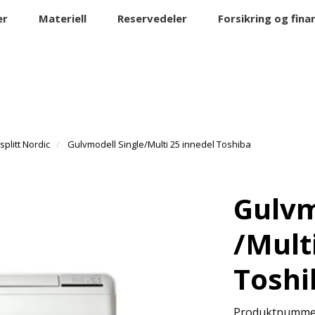
er
Materiell
Reservedeler
Forsikring og fina
splitt Nordic
Gulvmodell Single/Multi 25 innedel Toshiba
Gulvm
/Mult
Toshi
Produktnumme