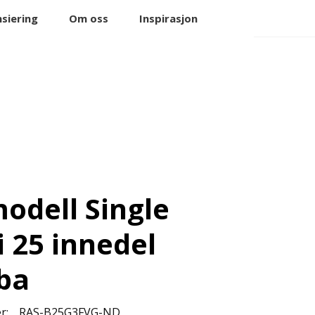
0
nsiering
Om oss
Min side
Inspirasjon
Favoritter
odell Single
i 25 innedel
ba
r:
RAS-B25G3FVG-ND