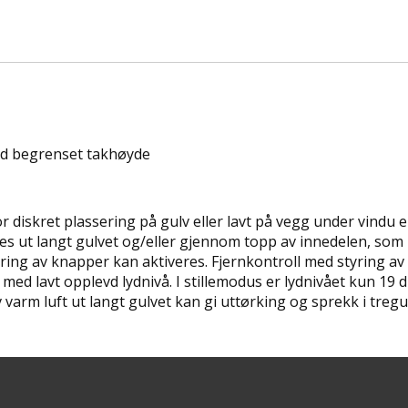
ed begrenset takhøyde
r diskret plassering på gulv eller lavt på vegg under vindu 
eres ut langt gulvet og/eller gjennom topp av innedelen, so
kring av knapper kan aktiveres. Fjernkontroll med styring 
 med lavt opplevd lydnivå. I stillemodus er lydnivået kun 19 
rm luft ut langt gulvet kan gi uttørking og sprekk i tregulv